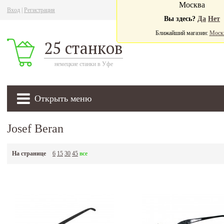
Москва
Вход
|
Регистрация
Ва
Вы здесь?
Да
Нет
Ближайший магазин:
Моск
25 станков
немецкие станки в Уфе
Открыть меню
Josef Beran
На странице
6
15
30
45
все