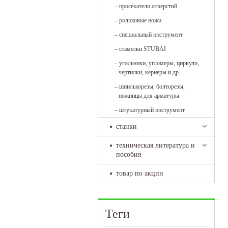
–
просекатели отверстий
–
роликовые ножи
–
специальный инструмент
–
стамески STUBAI
–
угольники, угломеры, циркули,
чертилки, кернеры и др.
–
шпилькорезы, болторезы,
ножницы для арматуры
–
штукатурный инструмент
станки
техническая литература и
пособия
товар по акции
Теги