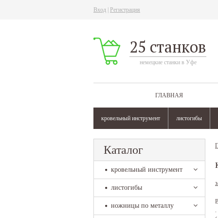
Вход
|
Регистрация
25 станков
немецкие станки в Уфе
ГЛАВНАЯ
кровельный инструмент
листогибы
Г
Каталог
кровельный инструмент
з
листогибы
В
ножницы по металлу
.