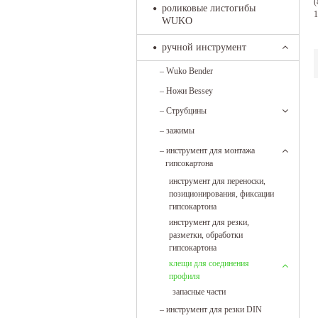
(
роликовые листогибы
1
WUKO
ручной инструмент
–
Wuko Bender
–
Ножи Bessey
–
Струбцины
–
зажимы
–
инструмент для монтажа
гипсокартона
инструмент для переноски,
позиционирования, фиксации
гипсокартона
инструмент для резки,
разметки, обработки
гипсокартона
клещи для соединения
профиля
запасные части
–
инструмент для резки DIN