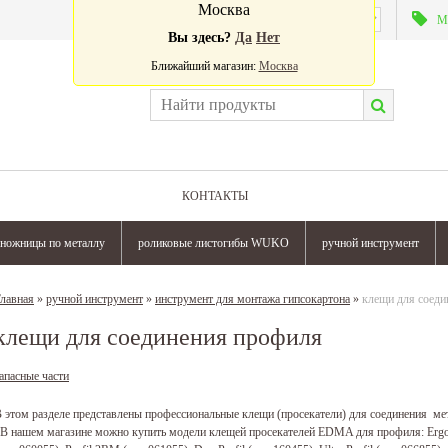
Москва
Валюта:
М
Вы здесь?
Да
Нет
Ближайший магазин:
Москва
КОНТАКТЫ
ножницы по металлу
роликовые листогибы WUKO
ручной инструмент
лавная
»
ручной инструмент
»
инструмент для монтажа гипсокартона
»
клещи для соеди
клещи для соединения профиля
апасные части
 этом разделе представлены профессиональные клещи (просекатели) для соединения ме
 В нашем магазине можно купить модели клещей просекателей EDMA для профиля: Ergotop (