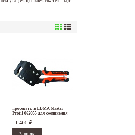
, насадку на дрель просекатель Power Profil (арт.
просекатель EDMA Master
Profil 062055 для соединения
профиля
11 400
₽