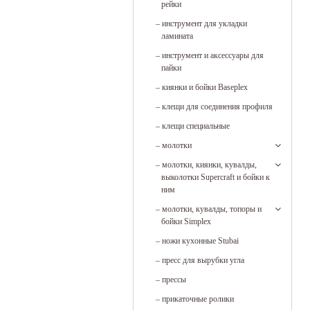
рейки
–
инструмент для укладки
ламината
–
инструмент и аксессуары для
пайки
–
киянки и бойки Baseplex
–
клещи для соединения профиля
–
клещи специальные
–
молотки
–
молотки, киянки, кувалды,
выколотки Supercraft и бойки к
ним
–
молотки, кувалды, топоры и
бойки Simplex
–
ножи кухонные Stubai
–
пресс для вырубки угла
–
прессы
–
прикаточные ролики