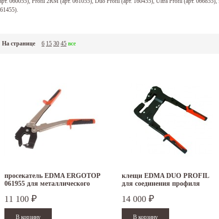
арт. 060055), Profil 2RM (арт. 061055), Duo Profil (арт. 160455), Ultra Profil (арт. 066855)
61455).
На странице
6
15
30
45
все
просекатель EDMA ERGOTOP
клещи EDMA DUO PROFIL
061955 для металлического
для соединения профиля
профиля
11 100
14 000
₽
₽