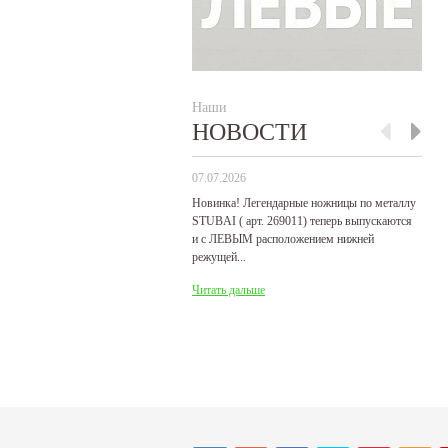
Наши
НОВОСТИ
07.07.2026
29
Новинка! Легендарные ножницы по металлу
Р
STUBAI ( арт. 269011) теперь выпускаются
пр
и с ЛЕВЫМ расположением нижней
де
режущей...
Ч
Читать дальше