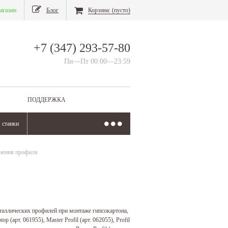
агазин
Блог
Корзина:
(пусто)
+7 (347) 293-57-80
Пн—Пт 00:00—23:59
ПОДДЕРЖКА
станки
нения профиля
таллических профилей при монтаже гипсокартона,
арт. 061955), Master Profil (арт. 062055), Profil