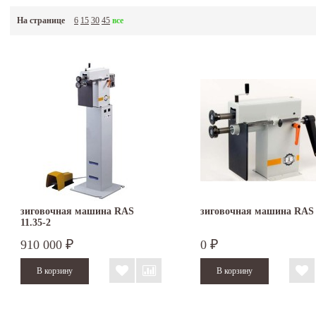
На странице
6
15
30
45
все
зиговочная машина RAS
зиговочная машина RAS 
11.35-2
910 000
0
₽
₽