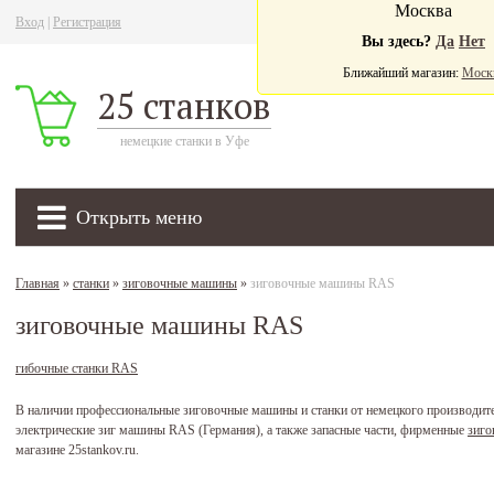
Москва
Вход
|
Регистрация
Ва
Вы здесь?
Да
Нет
Ближайший магазин:
Моск
25 станков
немецкие станки в Уфе
Открыть меню
Главная
»
станки
»
зиговочные машины
»
зиговочные машины RAS
зиговочные машины RAS
гибочные станки RAS
В наличии профессиональные зиговочные машины и станки от немецкого производи
электрические зиг машины RAS (Германия), а также запасные части, фирменные
зиго
магазине 25stankov.ru.