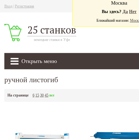
Москва
Вход
|
Регистрация
Ва
Вы здесь?
Да
Нет
Ближайший магазин:
Моск
25 станков
немецкие станки в Уфе
Открыть меню
ручной листогиб
На странице
6
15
30
45
все