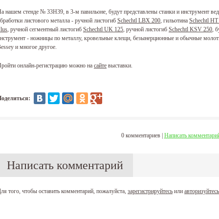
а нашем стенде № 33Н39, в 3-м павильоне, будут представлены станки и инструмент в
бработки листового металла - ручной листогиб
Schechtl LBX 200
, гильотина
Schechtl HT
lus
, ручной сегментный листогиб
Schechtl UK 125
, ручной листогиб
Schechtl KSV 250
, 
нструмент - ножницы по металлу, кровельные клещи, безынерционные и обычные молот
essey и многое другое.
ройти онлайн-регистрацию можно на
сайте
выставки.
Поделиться:
0 комментариев |
Написать комментари
Написать комментарий
ля того, чтобы оставить комментарий, пожалуйста,
зарегистрируйтесь
или
авторизуйтесь