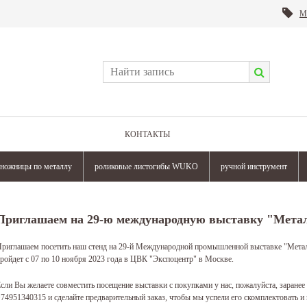
М
КОНТАКТЫ
ножницы по металлу
роликовые листогибы WUKO
ручной инструмент
Приглашаем на 29-ю международную выставку "Мета
риглашаем посетить наш стенд на 29-й Международной промышленной выставке "Метал
ройдет с 07 по 10 ноября 2023 года в ЦВК "Экспоцентр" в Москве.
сли Вы желаете совместить посещение выставки с покупками у нас, пожалуйста, заранее
74951340315 и сделайте предварительный заказ, чтобы мы успели его скомплектовать и 