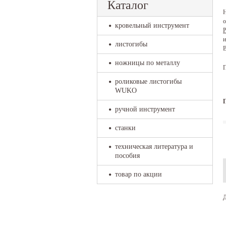
Каталог
Н
о
кровельный инструмент
P
и
листогибы
B
ножницы по металлу
П
роликовые листогибы
WUKO
ручной инструмент
станки
техническая литература и
пособия
товар по акции
Д