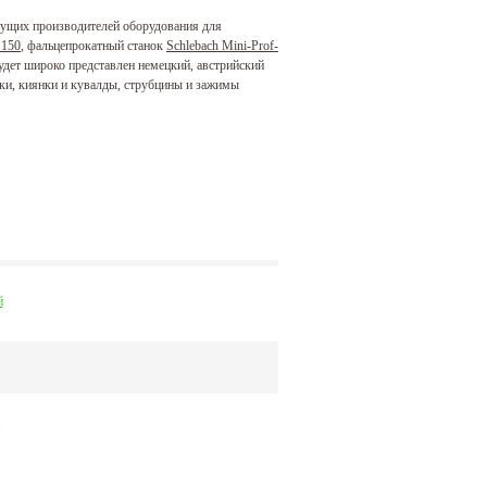
едущих производителей оборудования для
 150
, фальцепрокатный станок
Schlebach Mini-Prof-
будет широко представлен немецкий, австрийский
ки, киянки и кувалды, струбцины и зажимы
й