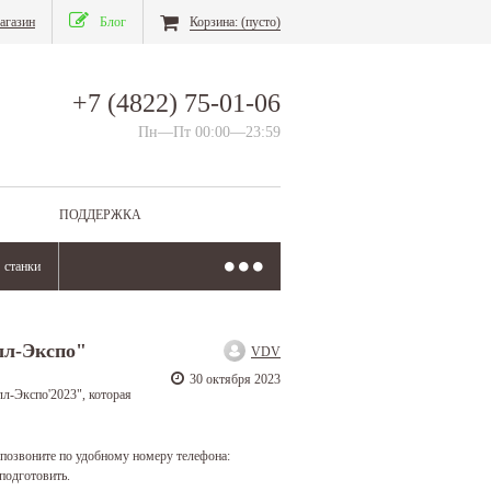
агазин
Блог
Корзина:
(пусто)
+7 (4822) 75-01-06
Пн—Пт 00:00—23:59
ПОДДЕРЖКА
станки
лл-Экспо"
VDV
30 октября 2023
л-Экспо'2023", которая
 позвоните по удобному номеру телефона:
подготовить.