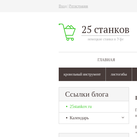
Вход
|
Регистрация
25 станков
немецкие станки в Уфе
ГЛАВНАЯ
кровельный инструмент
листогибы
Ссылки блога
25stankov.ru
П
п
Календарь
Е
+