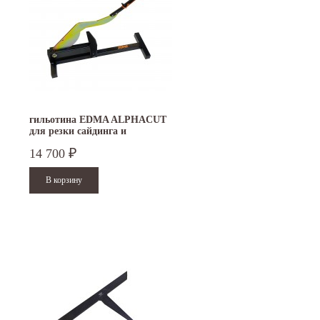
гильотина EDMA ALPHACUT
для резки сайдинга и
фиброцементных панелей
14 700
₽
15.10.2024
29.12.2023
Приглашаем посетить наш стенд на 30-й
Режим работы офисов в Москве и