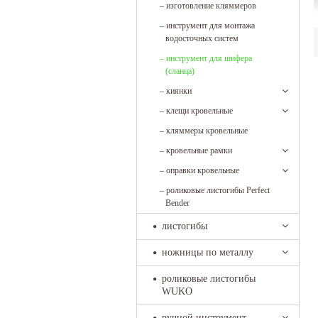
–
изготовление кляммеров
–
инструмент для монтажа
водосточных систем
–
инструмент для шифера
(сланца)
–
киянки
–
клещи кровельные
Д
–
кляммеры кровельные
и
п
–
кровельные рамки
м
–
оправки кровельные
п
к
–
роликовые листогибы Perfect
Bender
листогибы
ножницы по металлу
роликовые листогибы
WUKO
ручной инструмент