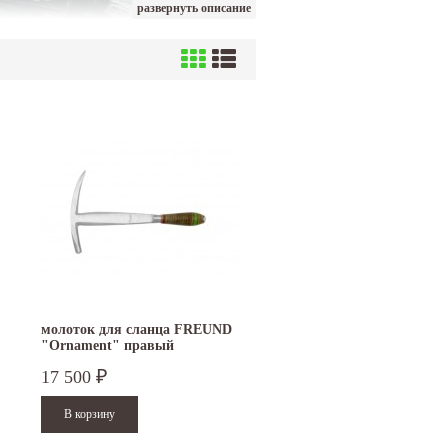
развернуть описание
ьный и достаточно редкий для наших краёв
ицы), гильотины для сланца, гильотины для резки
о истине "вечного" природного кровельного
вля становится популярнее. В этом разделе, мы
жа кровельного сланца ведущих европейских
газинах по оптимальной цене.
молоток для сланца FREUND
"Ornament" правый
17 500
₽