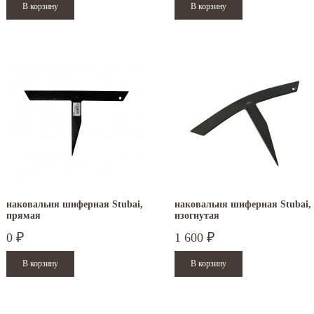
наковальня шиферная Stubai,
наковальня шиферная Stubai,
прямая
изогнутая
0
1 600
₽
₽