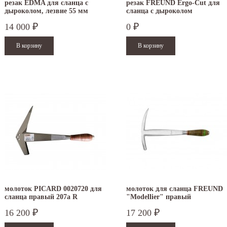
резак EDMA для сланца с
резак FREUND Ergo-Cut для
дыроколом, лезвие 55 мм
сланца с дыроколом
032455
14 000
0
₽
₽
молоток PICARD 0020720 для
молоток для сланца FREUND
сланца правый 207a R
"Modellier" правый
16 200
17 200
₽
₽