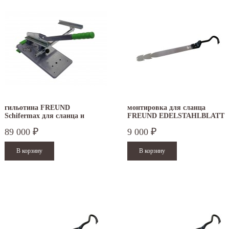
гильотина FREUND
монтировка для сланца
Schifermax для сланца и
FREUND EDELSTAHLBLATT
шифера
470 мм
89 000
9 000
₽
₽