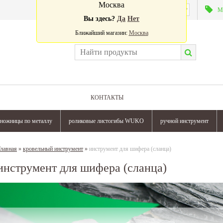
Москва
Валюта:
М
Вы здесь?
Да
Нет
Ближайший магазин:
Москва
КОНТАКТЫ
ножницы по металлу
роликовые листогибы WUKO
ручной инструмент
лавная
»
кровельный инструмент
»
инструмент для шифера (сланца)
инструмент для шифера (сланца)