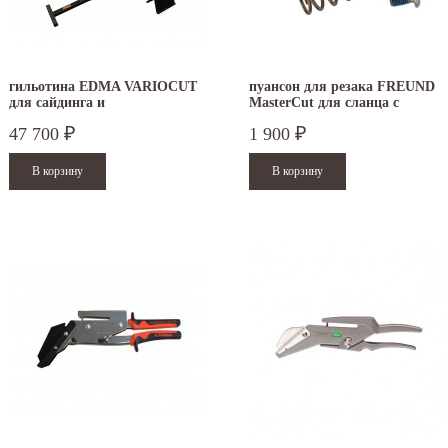
аздники 2025 - 2026 г.: г. Москва: 29, 30
01 по 04 мая - выходные дни с 05 по 07 м
кабря - работаем в...
- работаем в обычном режиме с 08 по...
итать дальше
Читать дальше
гильотина EDMA VARIOCUT
пуансон для резака FREUND
для сайдинга и
MasterCut для сланца с
фиброцементных панелей
дыроколом
47 700
1 900
₽
₽