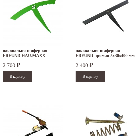
наковальня шиферная
наковальня шиферная
FREUND HAU.MAXX
FREUND прямая 5х30х400 мм
изогнутая
2 700
2 400
₽
₽
.12.2025
30.04.2025
ежим работы офисов в новогодние
30 апреля - работаем в обычном режиме с