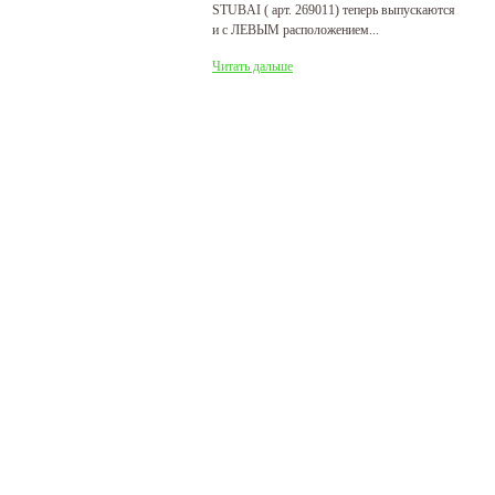
STUBAI ( арт. 269011) теперь выпускаются
пр
и с ЛЕВЫМ расположением...
де
Читать дальше
Ч