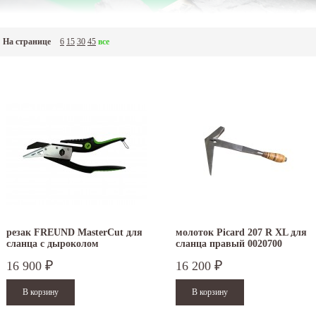
На странице
6
15
30
45
все
ля монтажа кровельного покрытия из природного шифера (сланца) применяется специал
нструмент - это специальные молотки для сланца, монтировки, наковальни, резаки (ножн
лит (фасадных панелей) из фиброцемента. В Европе широко развито применение этого п
атериала, и с каждым годом в России, таких крыш становится всё больше сланцевая кро
редлагаем вам ознакомиться с профессиональным инструментом для обработки и монта
омпаний, который применяется при монтаже сланца и который можно купить в наших ма
резак FREUND MasterCut для
молоток Picard 207 R XL для
сланца с дыроколом
сланца правый 0020700
16 900
16 200
₽
₽