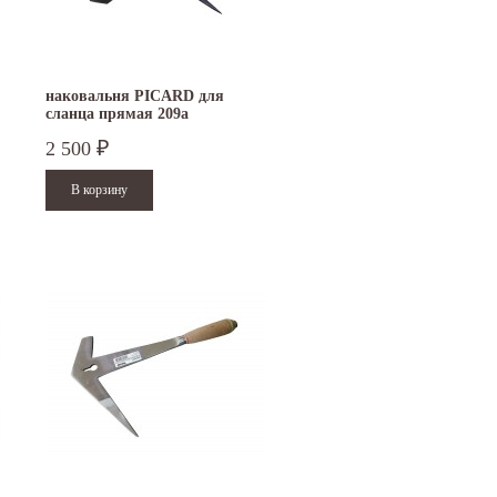
ая
Международной промышленной выставке
Петербурге. Москва. 29 декабря 20
"Металл-Экспо'2024", которая...
9 до 18 часов;...
Читать дальше
Читать дальше
наковальня PICARD для
сланца прямая 209a
2 500
₽