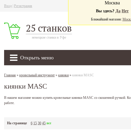
Москва
Вход
|
Регистрация
Ва
Вы здесь?
Да
Нет
Ближайший магазин:
Моск
25 станков
немецкие станки в Уфе
Открыть меню
Главная
»
кровельный инструмент
»
киянки
»
киянки MASC
киянки MASC
В нашем магазине можно купить кровельные киянки MASC со скошенной ручкой. Кон
работе.
На странице
6
15
30
45
все