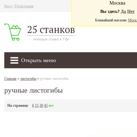
Москва
Вход
|
Регистрация
Ва
Вы здесь?
Да
Нет
Ближайший магазин:
Моск
25 станков
немецкие станки в Уфе
Открыть меню
Главная
»
листогибы
»
ручные листогибы
ручные листогибы
На странице
6
15
30
45
все