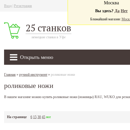
Москва
Вход
|
Регистрация
Ва
Вы здесь?
Да
Нет
Ближайший магазин:
Моск
25 станков
немецкие станки в Уфе
Открыть меню
Главная
»
ручной инструмент
»
роликовые ножи
роликовые ножи
В нашем магазине можно купить роликовые ножи (ножницы) RAU, WUKO для резки 
На странице
6
15
30
45
все