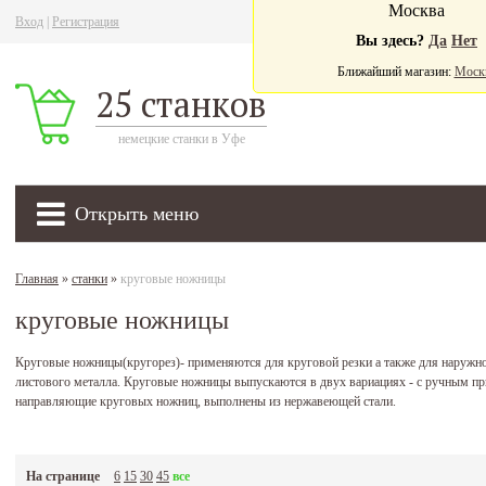
Москва
Вход
|
Регистрация
Ва
Вы здесь?
Да
Нет
Ближайший магазин:
Моск
25 станков
немецкие станки в Уфе
Открыть меню
Главная
»
станки
»
круговые ножницы
круговые ножницы
Круговые ножницы(кругорез)- применяются для круговой резки а также для наружно
листового металла. Круговые ножницы выпускаются в двух вариациях - с ручным пр
направляющие круговых ножниц, выполнены из нержавеющей стали.
На странице
6
15
30
45
все